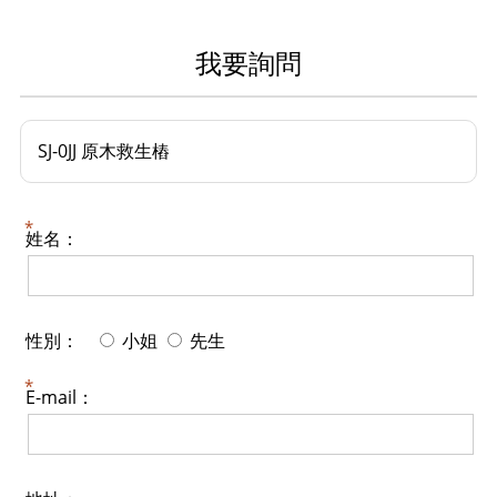
我要詢問
SJ-0JJ 原木救生樁
姓名：
性別：
小姐
先生
E-mail：