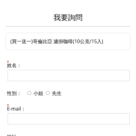
我要詢問
(買一送一)哥倫比亞 濾掛咖啡(10公克/15入)
姓名：
性別：
小姐
先生
E-mail：