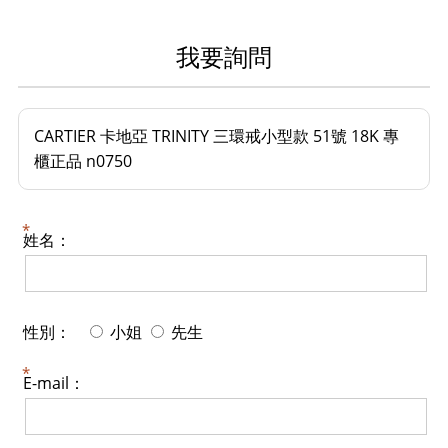
我要詢問
CARTIER 卡地亞 TRINITY 三環戒小型款 51號 18K 專
櫃正品 n0750
姓名：
性別：
小姐
先生
E-mail：