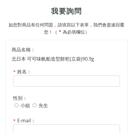
我要詢問
如您對商品有任何問題，請填寫以下表單，我們會盡速回覆
您！（
*
為必填欄位）
商品名稱：
北日本 可可味帆船造型餅乾(立袋)90.9g
姓名：
性別：
小姐
先生
E-mail：