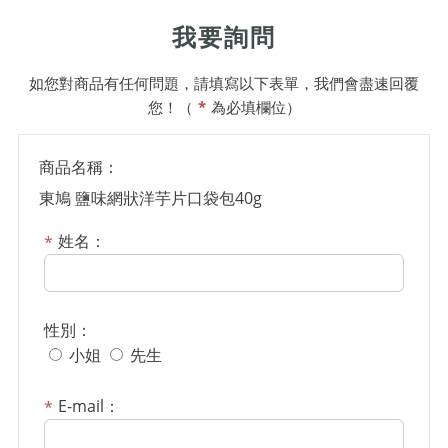
我要詢問
如您對商品有任何問題，請填寫以下表單，我們會盡速回覆
您！（
*
為必填欄位）
商品名稱：
東鳩 鹽味網狀洋芋片口袋包40g
姓名：
性別：
小姐
先生
E-mail：