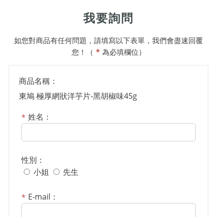
我要詢問
如您對商品有任何問題，請填寫以下表單，我們會盡速回覆
您！（
*
為必填欄位）
商品名稱：
東鳩 極厚網狀洋芋片-黑胡椒味45g
姓名：
性別：
小姐
先生
E-mail：