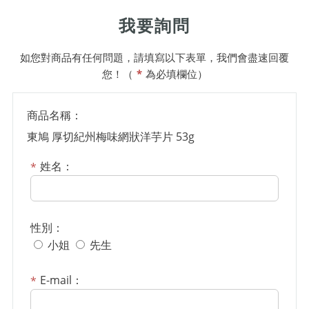
我要詢問
如您對商品有任何問題，請填寫以下表單，我們會盡速回覆
您！（
*
為必填欄位）
商品名稱：
東鳩 厚切紀州梅味網狀洋芋片 53g
姓名：
性別：
小姐
先生
E-mail：