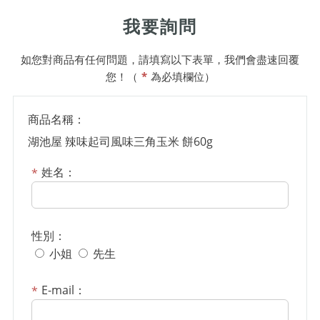
我要詢問
如您對商品有任何問題，請填寫以下表單，我們會盡速回覆
您！（
*
為必填欄位）
商品名稱：
湖池屋 辣味起司風味三角玉米 餅60g
姓名：
性別：
小姐
先生
E-mail：