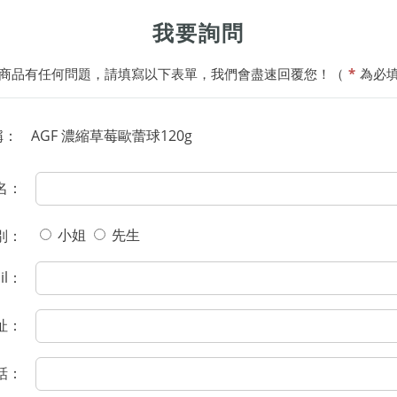
我要詢問
商品有任何問題，請填寫以下表單，我們會盡速回覆您！（
*
為必
稱：
AGF 濃縮草莓歐蕾球120g
名：
小姐
先生
別：
il：
址：
話：