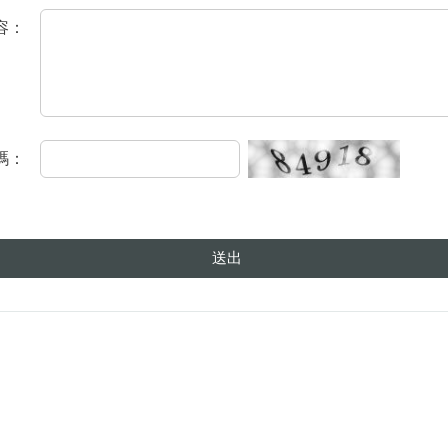
容：
碼：