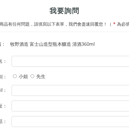
我要詢問
商品有任何問題，請填寫以下表單，我們會盡速回覆您！（
*
為必
稱：
牧野酒造 富士山造型瓶本釀造 清酒360ml
名：
小姐
先生
別：
il：
址：
話：