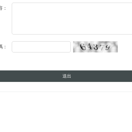
容：
碼：