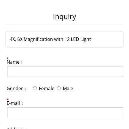
Inquiry
4X, 6X Magnification with 12 LED Light
Name：
Gender：
Female
Male
E-mail：