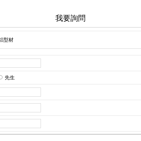
我要詢問
0 鋁型材
先生