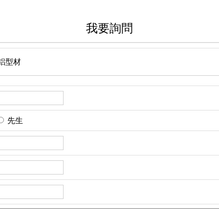
我要詢問
7 鋁型材
先生