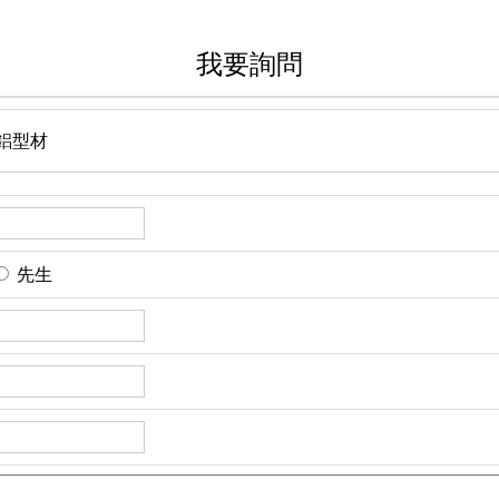
我要詢問
1 鋁型材
先生