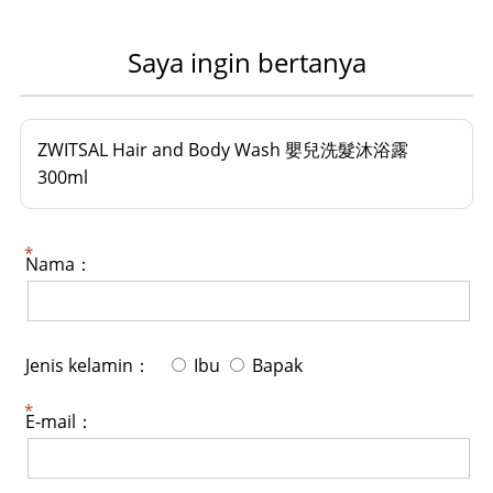
Saya ingin bertanya
ZWITSAL Hair and Body Wash 嬰兒洗髮沐浴露
300ml
Nama：
Jenis kelamin：
Ibu
Bapak
E-mail：