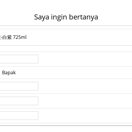
Saya ingin bertanya
液-白紫 725ml
Bapak