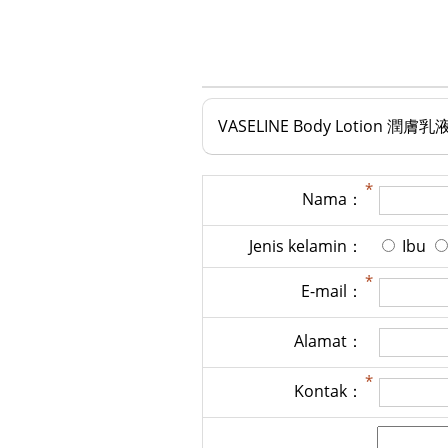
VASELINE Body Lotion 潤膚乳
Nama：
Jenis kelamin：
Ibu
E-mail：
Alamat：
Kontak：