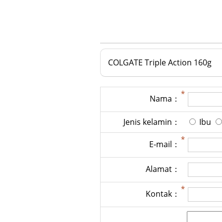
COLGATE Triple Action 160g
Nama：
Jenis kelamin：
Ibu
E-mail：
Alamat：
Kontak：