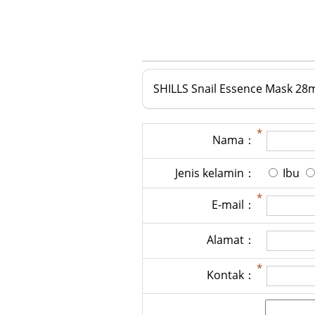
SHILLS Snail Essence Mask 28
Nama：
Jenis kelamin：
Ibu
E-mail：
Alamat：
Kontak：