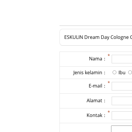
ESKULIN Dream Day Cologne G
Nama：
Jenis kelamin：
Ibu
E-mail：
Alamat：
Kontak：