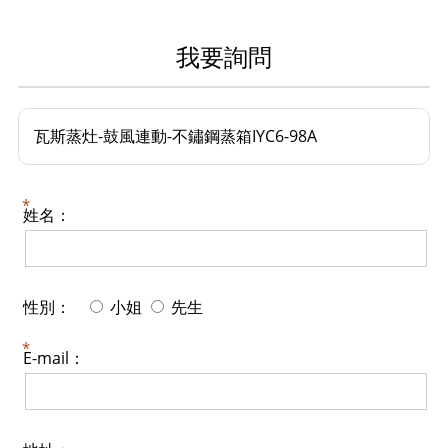
我要詢問
瓦斯蒸灶-鼓風連動-不鏽鋼蒸箱IYC6-98A
姓名：
性別：
小姐
先生
E-mail：