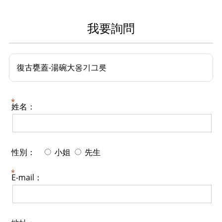
我要詢問
復古甕蓋-湯碗大옹기그릇
姓名：
性別：
小姐
先生
E-mail：