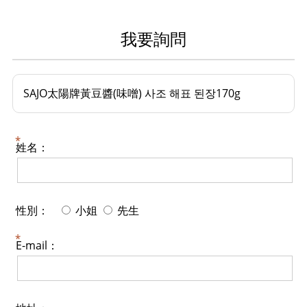
我要詢問
SAJO太陽牌黃豆醬(味噌) 사조 해표 된장170g
姓名：
性別：
小姐
先生
E-mail：