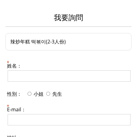
我要詢問
辣炒年糕 떡볶이(2-3人份)
姓名：
性別：
小姐
先生
E-mail：