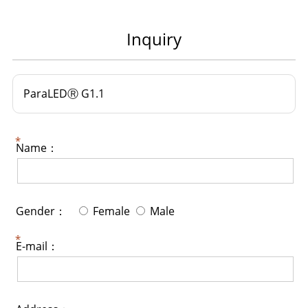
Inquiry
ParaLEDⓇ G1.1
Name：
Gender：
Female
Male
E-mail：