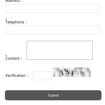
Address：
Telephone：
Content：
Verification：