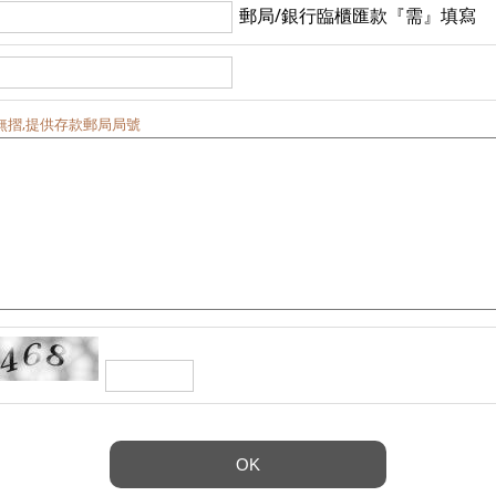
郵局/銀行臨櫃匯款『需』填寫
無摺,提供存款郵局局號