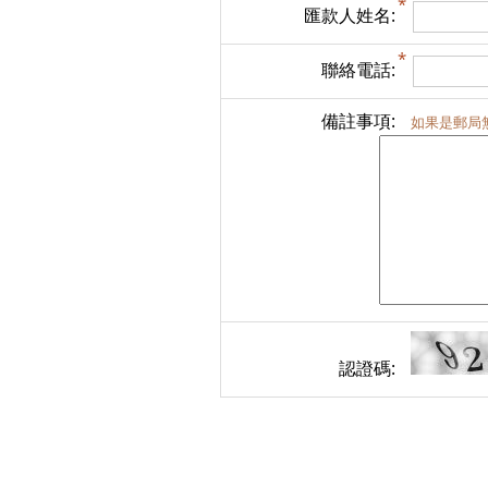
匯款人姓名:
聯絡電話:
備註事項:
如果是郵局
認證碼: