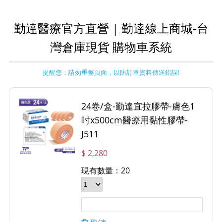
勤達醫療官方直營 | 勤達線上商城-台
灣倉庫現貨 購物車系統
提醒您：請勿重整頁面，以防訂單資料傳送錯誤!
24卷/盒-勤達宜拉膠帶-膚色1
吋x500cm醫療用黏性膠帶-
J511
$ 2,280
現有數量：20