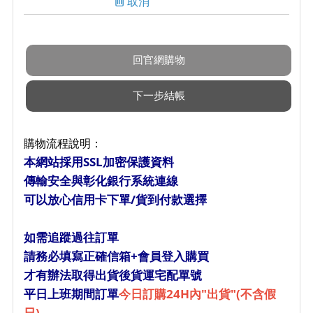
取消
購物流程說明：
本網站採用SSL加密保護資料
傳輸安全與彰化銀行系統連線
可以放心信用卡下單/貨到付款選擇
如需追蹤過往訂單
請務必填寫正確信箱+會員登入購買
才有辦法取得出貨後貨運宅配單號
平日上班期間訂單
今日訂購24H內"出貨"(不含假
日)