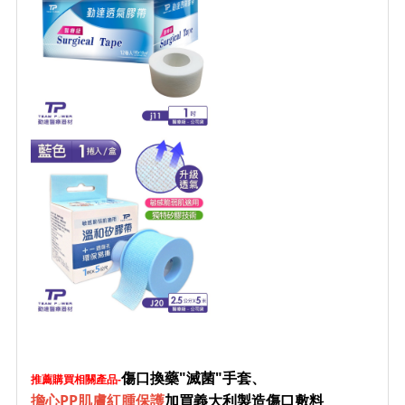
傷口換藥"滅菌"手套、
推薦購買相關產品-
擔心PP肌膚紅腫保護
加買義大利製造傷口敷料