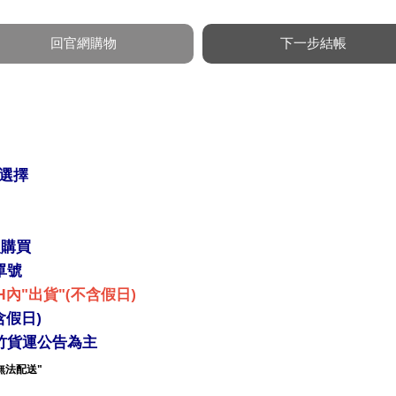
選擇
入購買
單號
H內"出貨"(不含假日)
含假日)
竹貨運公告為主
無法配送"