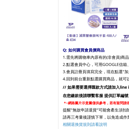
Q: 如何購買會員價商品
1.需先將購物車內原有的(非會員)商
2.點選會員中心，可用GOOGLE信箱
3.會員註冊頁填寫完全，現在點選
"
4.回到前台重新點選購買商品，就可
// 如果需要選擇匯款方式請加入line i
在您繳款後請聯繫客服 提供訂單編號
*~網路圖片示意圖僅供參考，若有疑問請
提醒"無故申請退貨"可能會產生須扣
請再三考量後謹慎下單，以免造成作
相關退換貨規則請看說明