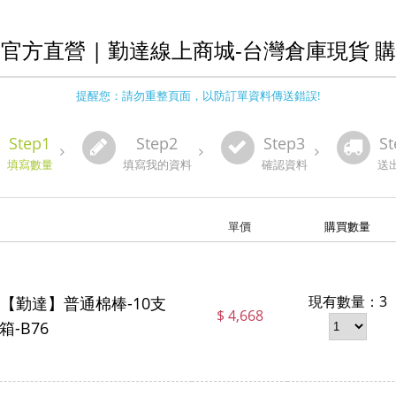
官方直營 | 勤達線上商城-台灣倉庫現貨 
提醒您：請勿重整頁面，以防訂單資料傳送錯誤!
Step1
Step2
Step3
St
填寫數量
填寫我的資料
確認資料
送
單價
購買數量
現有數量：3
【勤達】普通棉棒-10支
$ 4,668
箱-B76