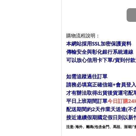
購物流程說明：
本網站採用SSL加密保護資料
傳輸安全與彰化銀行系統連線
可以放心信用卡下單/貨到付款
如需追蹤過往訂單
請務必填寫正確信箱+會員登
才有辦法取得出貨後貨運宅配
平日上班期間訂單
今日訂購24
配送期間約2天作業天送達(不
接近連續假期國定假日則以新
注意: 海外、離島(包含金門、馬祖、澎湖)"