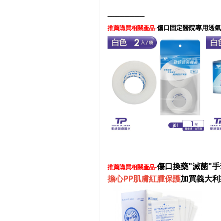
_______________
傷口固定醫院專用透氣
推薦購買相關產品-
傷口換藥"滅菌"
推薦購買相關產品-
擔心PP肌膚紅腫保護
加買義大利