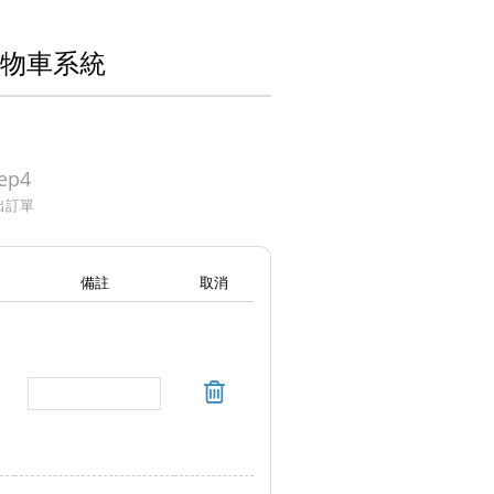
購物車系統
ep4
出訂單
備註
取消