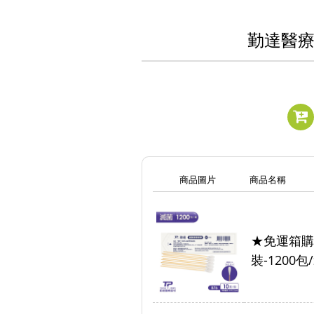
勤達醫療
商品圖片
商品名稱
★免運箱購
裝-1200包/