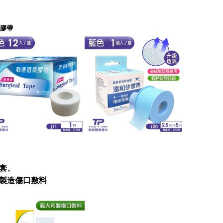
膠帶
手套、
製造傷口敷料