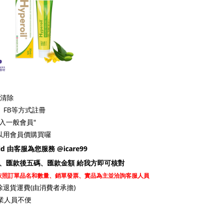
品清除
、FB等方式註冊
加入一般會員"
以用會員價購買囉
d 由客服為您服務 @icare99
、匯款後五碼、匯款金額 給我方即可核對
依照訂單品名和數量、銷單發票、實品為主並洽詢客服人員
除退貨運費(由消費者承擔)
業人員不便