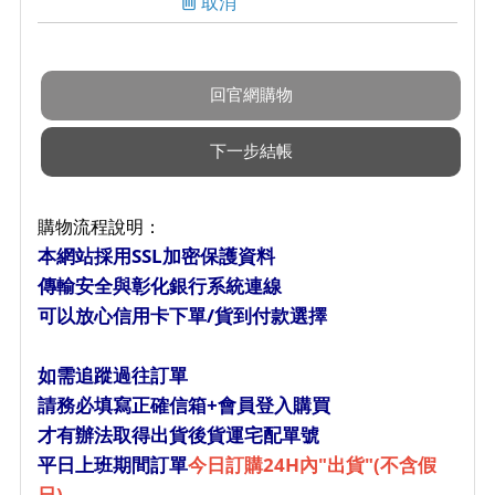
取消
購物流程說明：
本網站採用SSL加密保護資料
傳輸安全與彰化銀行系統連線
可以放心信用卡下單/貨到付款選擇
如需追蹤過往訂單
請務必填寫正確信箱+會員登入購買
才有辦法取得出貨後貨運宅配單號
平日上班期間訂單
今日訂購24H內"出貨"(不含假
日)