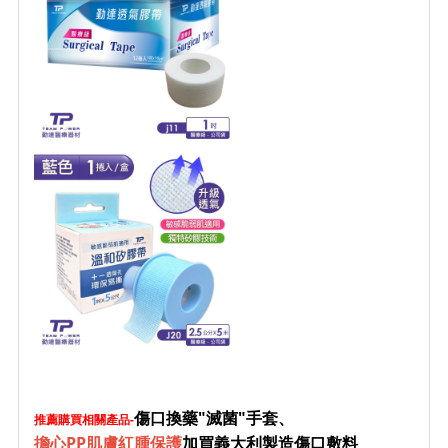
傷口換藥"滅菌"手套、
推薦購買相關產品-
擔心PP肌膚紅腫保護
加買義大利製造傷口敷料