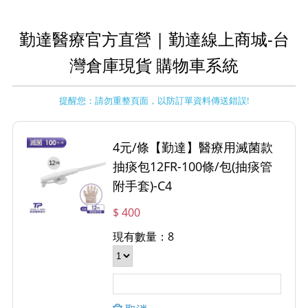
勤達醫療官方直營 | 勤達線上商城-台
灣倉庫現貨 購物車系統
提醒您：請勿重整頁面，以防訂單資料傳送錯誤!
4元/條【勤達】醫療用滅菌款
抽痰包12FR-100條/包(抽痰管
附手套)-C4
$ 400
現有數量：8