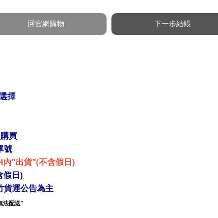
選擇
入購買
單號
H內"出貨"(不含假日)
含假日)
竹貨運公告為主
無法配送"