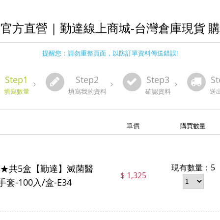
官方直營 | 勤達線上商城-台灣倉庫現貨 
提醒您：請勿重整頁面，以防訂單資料傳送錯誤!
Step1
Step2
Step3
St
填寫數量
填寫我的資料
確認資料
送
單價
購買數量
現有數量：5
★共5盒【勤達】滅菌醫
$ 1,325
手套-100入/盒-E34