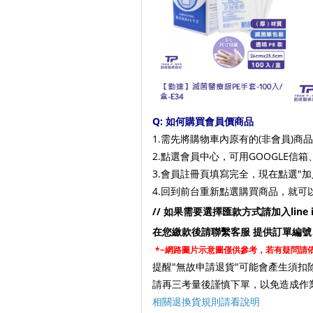
Q: 如何購買會員價商品
1.需先將購物車內原有的(非會員)商
2.點選會員中心，可用GOOGLE信箱
3.會員註冊頁填寫完全，現在點選
"
4.回到前台重新點選購買商品，就可
// 如果需要選擇匯款方式請加入line i
在您繳款後請聯繫客服 提供訂單編號
*~網路圖片示意圖僅供參考，若有疑問請
提醒"無故申請退貨"可能會產生須扣
請再三考量後謹慎下單，以免造成作
相關退換貨規則請看說明