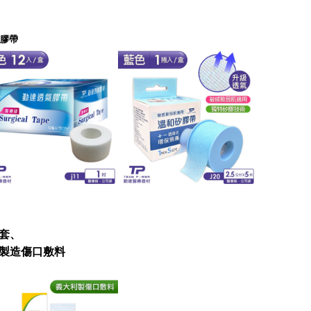
膠帶
手套、
製造傷口敷料