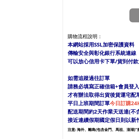
購物流程說明：
本網站採用SSL加密保護資料
傳輸安全與彰化銀行系統連線
可以放心信用卡下單/貨到付款
如需追蹤過往訂單
請務必填寫正確信箱+會員登
才有辦法取得出貨後貨運宅配
平日上班期間訂單
今日訂購24
配送期間約2天作業天送達(不
接近連續假期國定假日則以新
注意: 海外、離島(包含金門、馬祖、澎湖)"