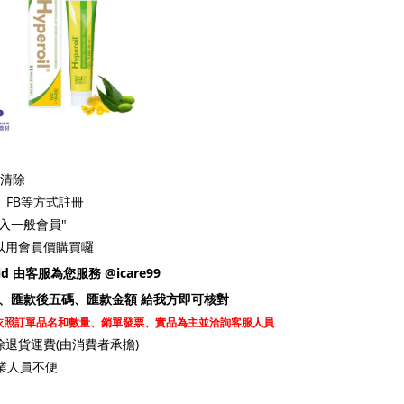
品清除
、FB等方式註冊
加入一般會員"
以用會員價購買囉
d 由客服為您服務 @icare99
、匯款後五碼、匯款金額 給我方即可核對
依照訂單品名和數量、銷單發票、實品為主並洽詢客服人員
除退貨運費(由消費者承擔)
業人員不便