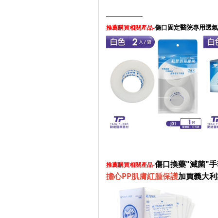
_______________
傷口固定醫院專用透氣
推薦購買相關產品-
傷口換藥"滅菌"
推薦購買相關產品-
擔心PP肌膚紅腫保護
加買義大利