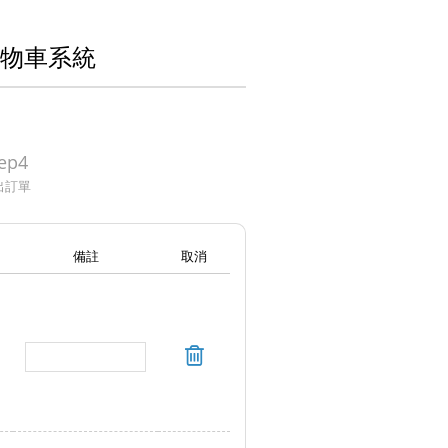
購物車系統
ep4
出訂單
備註
取消