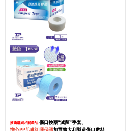
傷口換藥"滅菌"手套、
推薦購買相關產品-
擔心PP肌膚紅腫保護
加買義大利製造傷口敷料