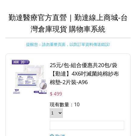
勤達醫療官方直營 | 勤達線上商城-台
灣倉庫現貨 購物車系統
提醒您：請勿重整頁面，以防訂單資料傳送錯誤!
25元/包-組合優惠共20包/袋
【勤達】4X6吋滅菌純棉紗布
棉墊-2片裝-A96
$ 499
現有數量：10