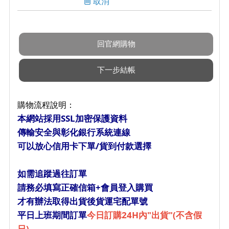
取消
購物流程說明：
本網站採用SSL加密保護資料
傳輸安全與彰化銀行系統連線
可以放心信用卡下單/貨到付款選擇
如需追蹤過往訂單
請務必填寫正確信箱+會員登入購買
才有辦法取得出貨後貨運宅配單號
平日上班期間訂單
今日訂購24H內"出貨"(不含假
日)