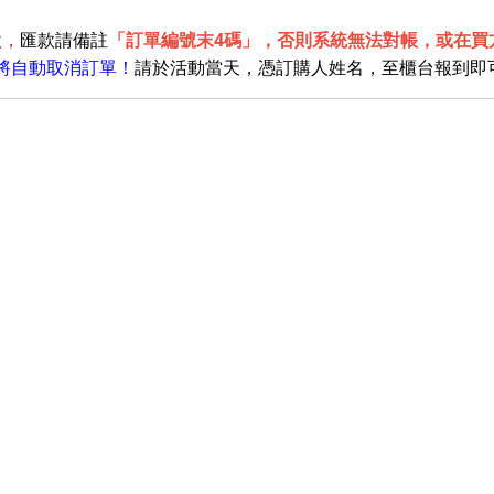
款，
匯款請備註
「
訂單編號末4碼
」
，否則系統無法對帳，或在買
將自動取消訂單！
請於活動當天，憑訂購人姓名，至櫃台報到即