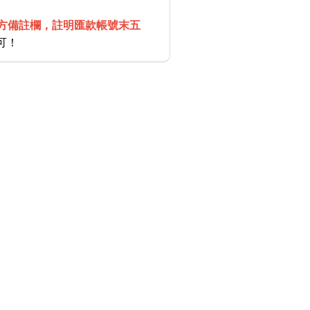
方備註欄，註明匯款帳號末五
可！