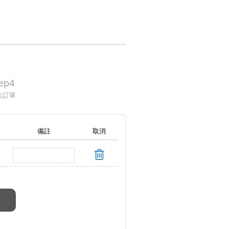
ep4
出訂單
備註
取消