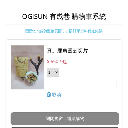
OGiSUN 有幾巷 購物車系統
提醒您：請勿重整頁面，以防訂單資料傳送錯誤!
真。鹿角靈芝切片
$ 650
/ 包
取消