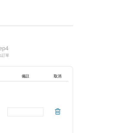
ep4
出訂單
備註
取消