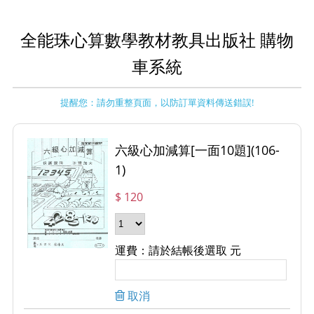
全能珠心算數學教材教具出版社 購物
車系統
提醒您：請勿重整頁面，以防訂單資料傳送錯誤!
六級心加減算[一面10題](106-
1)
$ 120
運費：請於結帳後選取 元
取消